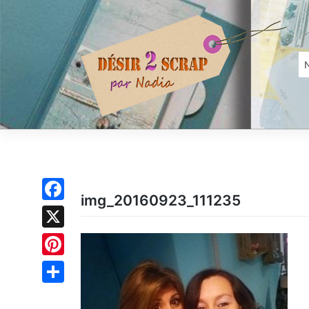
Skip
to
content
img_20160923_111235
Facebook
X
Pinterest
Partager