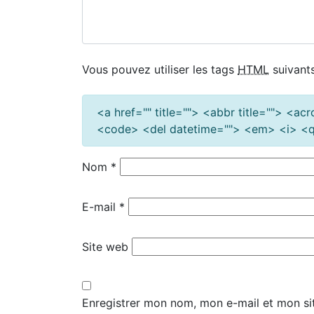
Vous pouvez utiliser les tags
HTML
suivants
<a href="" title=""> <abbr title=""> <a
<code> <del datetime=""> <em> <i> <q 
Nom
*
E-mail
*
Site web
Enregistrer mon nom, mon e-mail et mon si