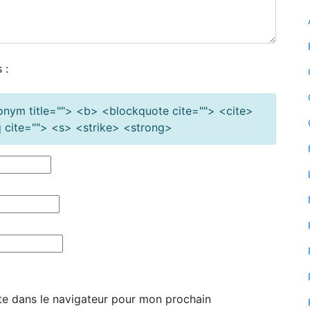
 :
cronym title=""> <b> <blockquote cite=""> <cite>
cite=""> <s> <strike> <strong>
te dans le navigateur pour mon prochain