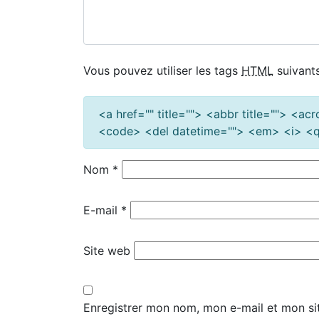
Vous pouvez utiliser les tags
HTML
suivants
<a href="" title=""> <abbr title=""> <a
<code> <del datetime=""> <em> <i> <q 
Nom
*
E-mail
*
Site web
Enregistrer mon nom, mon e-mail et mon si