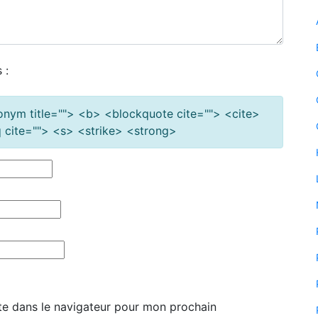
 :
cronym title=""> <b> <blockquote cite=""> <cite>
cite=""> <s> <strike> <strong>
te dans le navigateur pour mon prochain