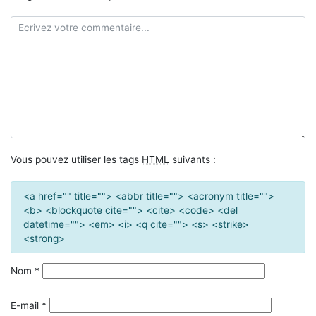
Vous pouvez utiliser les tags
HTML
suivants :
<a href="" title=""> <abbr title=""> <acronym title="">
<b> <blockquote cite=""> <cite> <code> <del
datetime=""> <em> <i> <q cite=""> <s> <strike>
<strong>
Nom
*
E-mail
*