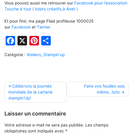
Vous pouvez aussi me retrouver sur
Facebook pour l’association
Touche à tout ( loisirs créatifs,à Anet )
Et pour finir, ma page Filaé profileuse 1000025
sur
Facebook
et
Tlenter
Facebook
X
Pinterest
Partager
Catégorie :
Ateliers
,
Stampin'up
Navigation
Célébrons la journée
Faire vos feuilles sois
mondiale de la carterie
même…tuto
de
stampin’Up!
l’article
Laisser un commentaire
Votre adresse e-mail ne sera pas publiée.
Les champs
obligatoires sont indiqués avec
*