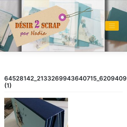
Skip
to
content
64528142_2133269943640715_6209409
(1)