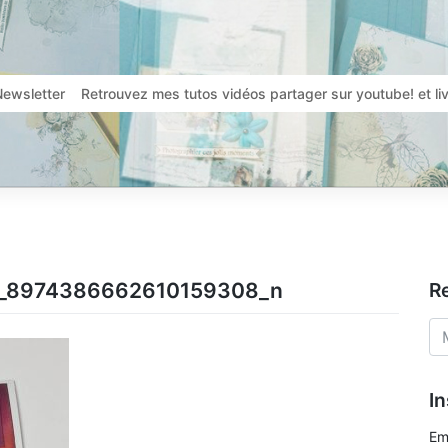
Newsletter
Retrouvez mes tutos vidéos partager sur youtube! et l
_8974386662610159308_n
R
In
Em