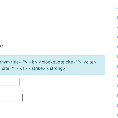
 :
cronym title=""> <b> <blockquote cite=""> <cite>
cite=""> <s> <strike> <strong>