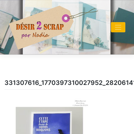
Skip
to
content
331307616_1770397310027952_282061