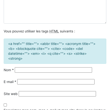
Vous pouvez utiliser les tags
HTML
suivants :
<a href="" title=""> <abbr title=""> <acronym title="">
<b> <blockquote cite=""> <cite> <code> <del
datetime=""> <em> <i> <q cite=""> <s> <strike>
<strong>
Nom
*
E-mail
*
Site web