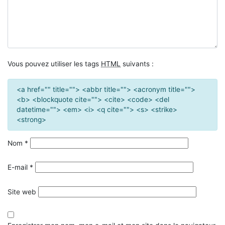
Vous pouvez utiliser les tags
HTML
suivants :
<a href="" title=""> <abbr title=""> <acronym title="">
<b> <blockquote cite=""> <cite> <code> <del
datetime=""> <em> <i> <q cite=""> <s> <strike>
<strong>
Nom
*
E-mail
*
Site web