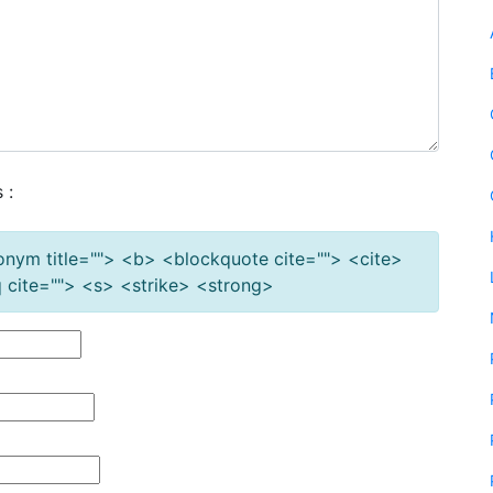
 :
cronym title=""> <b> <blockquote cite=""> <cite>
cite=""> <s> <strike> <strong>