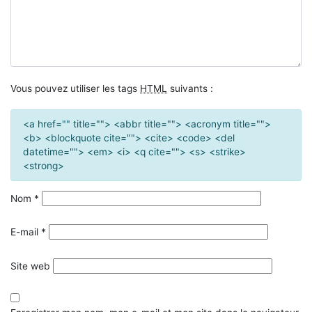
Vous pouvez utiliser les tags
HTML
suivants :
<a href="" title=""> <abbr title=""> <acronym title="">
<b> <blockquote cite=""> <cite> <code> <del
datetime=""> <em> <i> <q cite=""> <s> <strike>
<strong>
Nom
*
E-mail
*
Site web