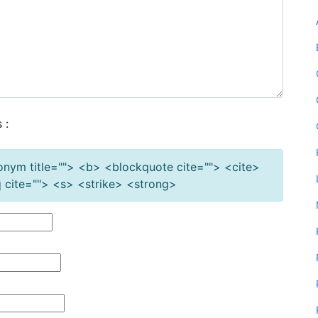
 :
cronym title=""> <b> <blockquote cite=""> <cite>
cite=""> <s> <strike> <strong>