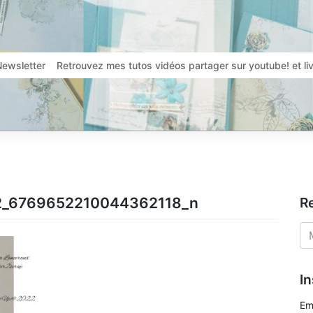
Newsletter
Retrouvez mes tutos vidéos partager sur youtube! et l
2_6769652210044362118_n
R
In
Em