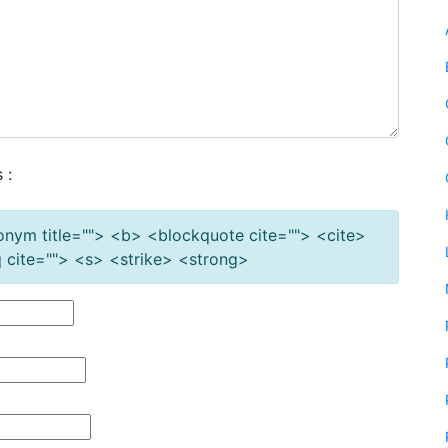
 :
cronym title=""> <b> <blockquote cite=""> <cite>
cite=""> <s> <strike> <strong>