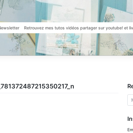
Newsletter
Retrouvez mes tutos vidéos partager sur youtube! et l
_781372487215350217_n
R
In
Em