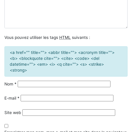
Vous pouvez utiliser les tags
HTML
suivants :
<a href="" title=""> <abbr title=""> <acronym title="">
<b> <blockquote cite=""> <cite> <code> <del
datetime=""> <em> <i> <q cite=""> <s> <strike>
<strong>
Nom
*
E-mail
*
Site web