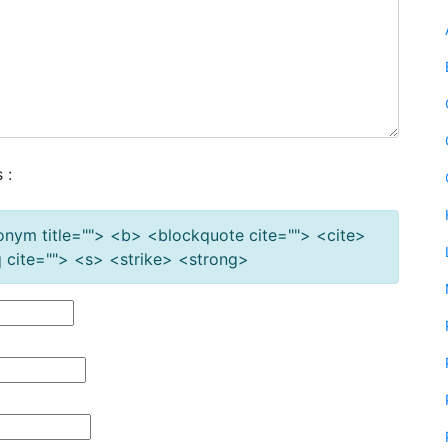
 :
cronym title=""> <b> <blockquote cite=""> <cite>
cite=""> <s> <strike> <strong>