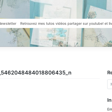
Newsletter
Retrouvez mes tutos vidéos partager sur youtube! et l
_5462048484018806435_n
R
In
Em