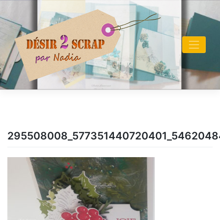
Skip
to
content
295508008_577351440720401_546204