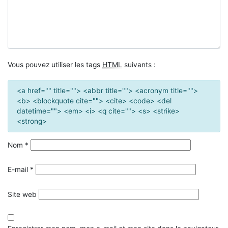
Vous pouvez utiliser les tags
HTML
suivants :
<a href="" title=""> <abbr title=""> <acronym title="">
<b> <blockquote cite=""> <cite> <code> <del
datetime=""> <em> <i> <q cite=""> <s> <strike>
<strong>
Nom
*
E-mail
*
Site web