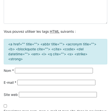
Vous pouvez utiliser les tags
HTML
suivants :
<a href="" title=""> <abbr title=""> <acronym title="">
<b> <blockquote cite=""> <cite> <code> <del
datetime=""> <em> <i> <q cite=""> <s> <strike>
<strong>
Nom
*
E-mail
*
Site web