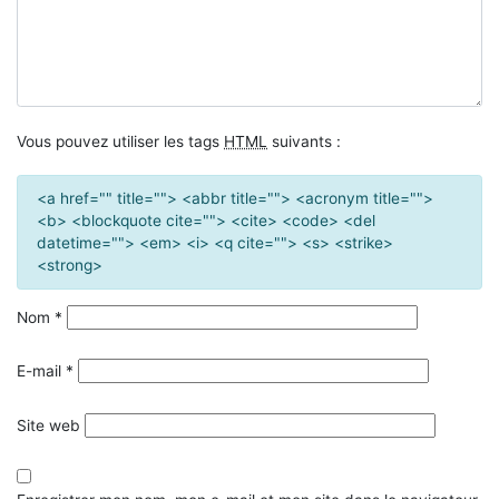
Vous pouvez utiliser les tags
HTML
suivants :
<a href="" title=""> <abbr title=""> <acronym title="">
<b> <blockquote cite=""> <cite> <code> <del
datetime=""> <em> <i> <q cite=""> <s> <strike>
<strong>
Nom
*
E-mail
*
Site web