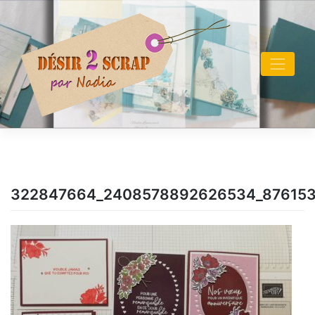
Skip
to
content
322847664_2408578892626534_87615