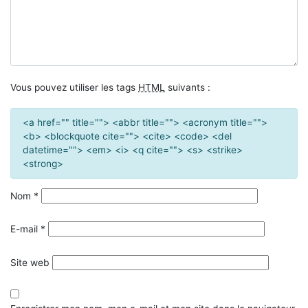
Vous pouvez utiliser les tags
HTML
suivants :
<a href="" title=""> <abbr title=""> <acronym title="">
<b> <blockquote cite=""> <cite> <code> <del
datetime=""> <em> <i> <q cite=""> <s> <strike>
<strong>
Nom
*
E-mail
*
Site web