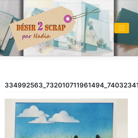
Skip
to
content
334992563_732010711961494_7403234