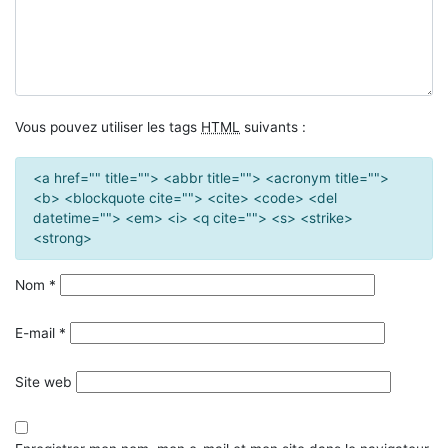
Vous pouvez utiliser les tags
HTML
suivants :
<a href="" title=""> <abbr title=""> <acronym title="">
<b> <blockquote cite=""> <cite> <code> <del
datetime=""> <em> <i> <q cite=""> <s> <strike>
<strong>
Nom
*
E-mail
*
Site web