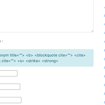
 :
cronym title=""> <b> <blockquote cite=""> <cite>
cite=""> <s> <strike> <strong>