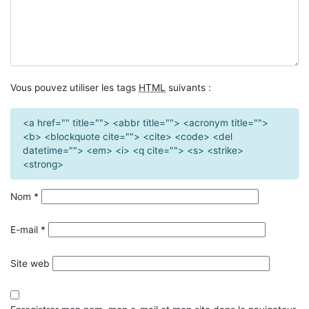
Vous pouvez utiliser les tags
HTML
suivants :
<a href="" title=""> <abbr title=""> <acronym title="">
<b> <blockquote cite=""> <cite> <code> <del
datetime=""> <em> <i> <q cite=""> <s> <strike>
<strong>
Nom
*
E-mail
*
Site web