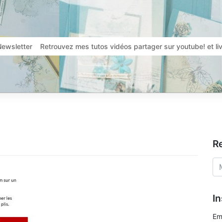
Newsletter
Retrouvez mes tutos vidéos partager sur youtube! et l
R
In
Em