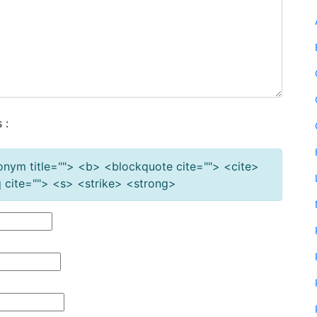
 :
cronym title=""> <b> <blockquote cite=""> <cite>
cite=""> <s> <strike> <strong>