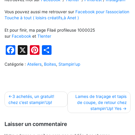
Vous pouvez aussi me retrouver sur
Facebook pour l’association
Touche à tout ( loisirs créatifs,à Anet )
Et pour finir, ma page Filaé profileuse 1000025
sur
Facebook
et
Tlenter
Facebook
X
Pinterest
Partager
Catégorie :
Ateliers
,
Boites
,
Stampin'up
Navigation
3 achetés, un gratuit!
Lames de traçage et tapis
chez c’est stampin’Up!
de coupe, de retour chez
de
stampin’Up! Yes
l’article
Laisser un commentaire