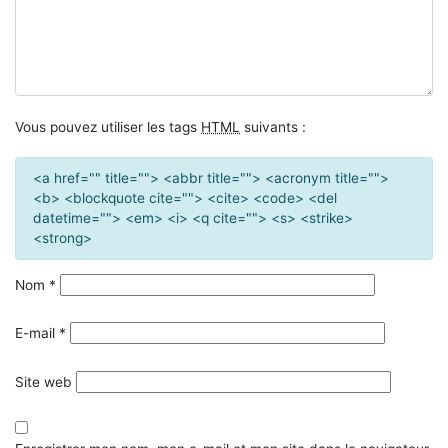
Vous pouvez utiliser les tags
HTML
suivants :
<a href="" title=""> <abbr title=""> <acronym title="">
<b> <blockquote cite=""> <cite> <code> <del
datetime=""> <em> <i> <q cite=""> <s> <strike>
<strong>
Nom
*
E-mail
*
Site web