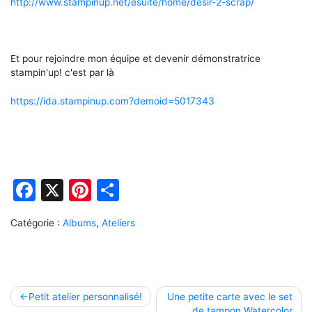
http://www.stampinup.net/esuite/home/desir-2-scrap/
Et pour rejoindre mon équipe et devenir démonstratrice
stampin'up! c'est par là
https://ida.stampinup.com?demoid=5017343
Facebook
X
Pinterest
Partager
Catégorie :
Albums
,
Ateliers
Navigation
Petit atelier personnalisé!
Une petite carte avec le set
de tampon Watercolor