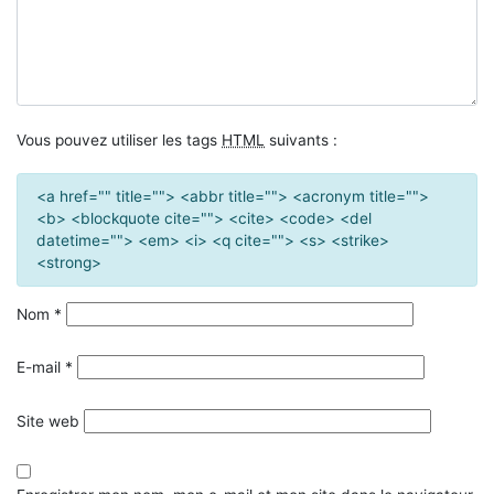
Vous pouvez utiliser les tags
HTML
suivants :
<a href="" title=""> <abbr title=""> <acronym title="">
<b> <blockquote cite=""> <cite> <code> <del
datetime=""> <em> <i> <q cite=""> <s> <strike>
<strong>
Nom
*
E-mail
*
Site web