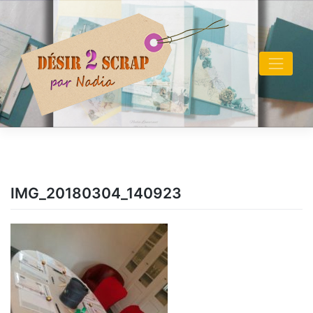
Skip
to
content
IMG_20180304_140923