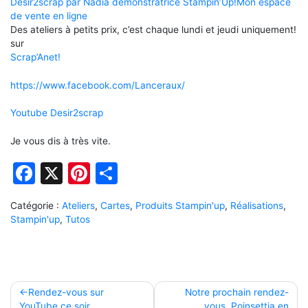
Desir2scrap par Nadia démonstratrice Stampin’Up!
Mon espace
de vente en ligne
Des ateliers à petits prix, c’est chaque lundi et jeudi uniquement!
sur
Scrap’Anet!
https://www.facebook.com/Lanceraux/
Youtube Desir2scrap
Je vous dis à très vite.
Facebook
X
Pinterest
Partager
Catégorie :
Ateliers
,
Cartes
,
Produits Stampin'up
,
Réalisations
,
Stampin'up
,
Tutos
Navigation
Rendez-vous sur
Notre prochain rendez-
YouTube ce soir
vous, Poinsettia en