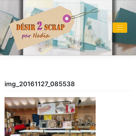
Skip
to
content
img_20161127_085538