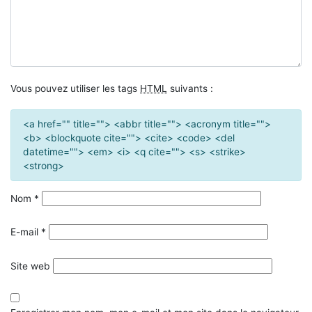
Vous pouvez utiliser les tags
HTML
suivants :
<a href="" title=""> <abbr title=""> <acronym title="">
<b> <blockquote cite=""> <cite> <code> <del
datetime=""> <em> <i> <q cite=""> <s> <strike>
<strong>
Nom
*
E-mail
*
Site web