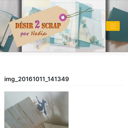
Skip
to
content
img_20161011_141349