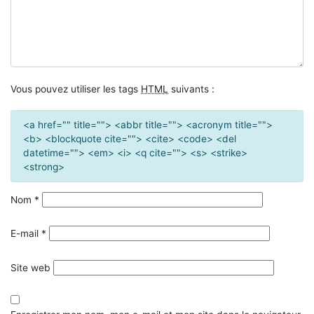
Vous pouvez utiliser les tags
HTML
suivants :
<a href="" title=""> <abbr title=""> <acronym title="">
<b> <blockquote cite=""> <cite> <code> <del
datetime=""> <em> <i> <q cite=""> <s> <strike>
<strong>
Nom
*
E-mail
*
Site web