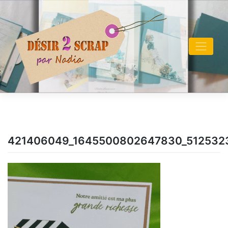
Skip
to
content
421406049_1645500802647830_512532