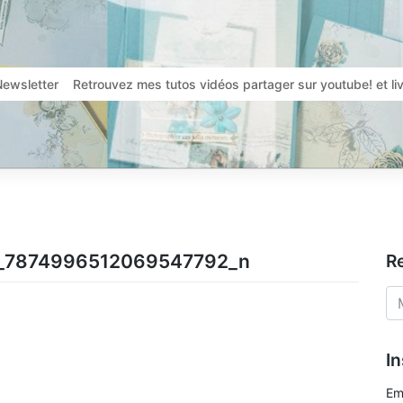
Newsletter
Retrouvez mes tutos vidéos partager sur youtube! et l
_7874996512069547792_n
R
In
Em