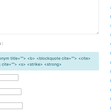
 :
cronym title=""> <b> <blockquote cite=""> <cite>
cite=""> <s> <strike> <strong>