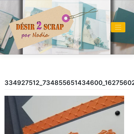
Skip
to
content
334927512_734855651434600_1627560