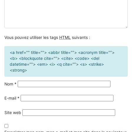
Vous pouvez utiliser les tags
HTML
suivants :
<a href="" title=""> <abbr title=""> <acronym title="">
<b> <blockquote cite=""> <cite> <code> <del
datetime=""> <em> <i> <q cite=""> <s> <strike>
<strong>
Nom
*
E-mail
*
Site web