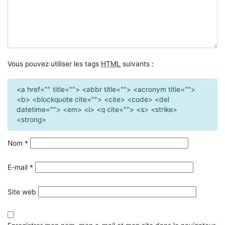
Vous pouvez utiliser les tags
HTML
suivants :
<a href="" title=""> <abbr title=""> <acronym title="">
<b> <blockquote cite=""> <cite> <code> <del
datetime=""> <em> <i> <q cite=""> <s> <strike>
<strong>
Nom
*
E-mail
*
Site web